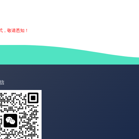
式，敬请悉知！
信