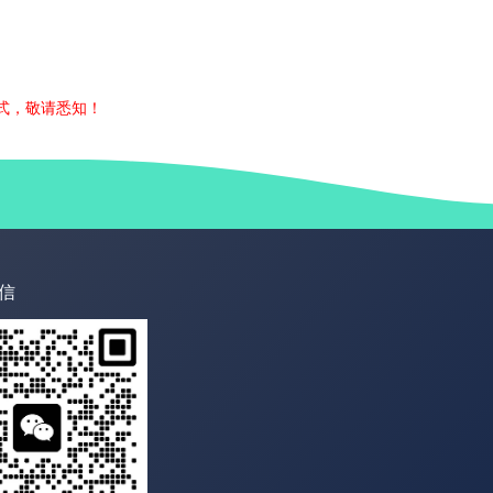
式，敬请悉知！
信