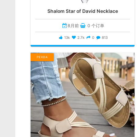
Shalom Star of David Necklace
8月前
0 个订单
13k
2.7k
0
813
PEXDA