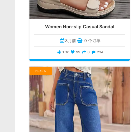
Women Non-slip Casual Sandal
8月前
0 个订单
1.3k
99
0
234
PEXDA