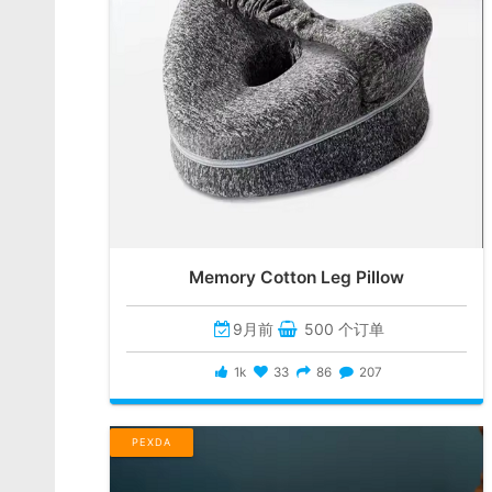
Memory Cotton Leg Pillow
9月前
500 个订单
1k
33
86
207
PEXDA