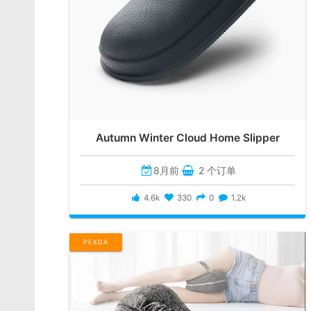
Autumn Winter Cloud Home Slipper
8月前
2 个订单
4.6k
330
0
1.2k
PEXDA