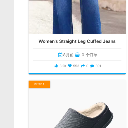
Women's Straight Leg Cuffed Jeans
8月前
0 个订单
3.2k
553
0
391
PEXDA