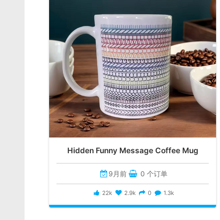
Hidden Funny Message Coffee Mug
9月前
0 个订单
22k
2.9k
0
1.3k