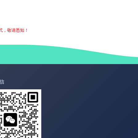
式，敬请悉知！
信