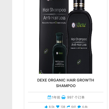
DEXE ORGANIC HAIR GROWTH
SHAMPOO
1年前
997 个订单
8.5k
138
641
4.4k