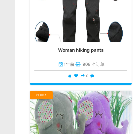
Woman hiking pants
1年前
908 个订单
0
PEXDA