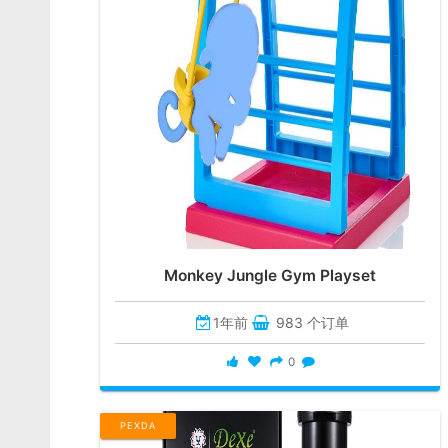
Monkey Jungle Gym Playset
1年前
983 个订单
0
PEXDA