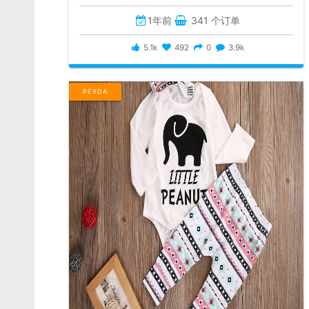
1年前
341 个订单
5.1k
492
0
3.9k
PEXDA