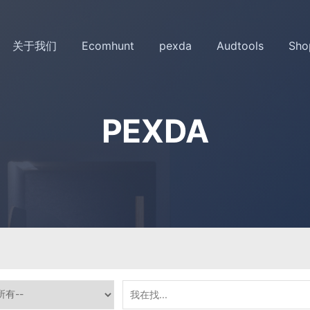
关于我们
Ecomhunt
pexda
Audtools
Sho
PEXDA