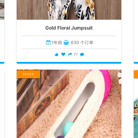
Gold Floral Jumpsuit
1年前
630 个订单
77
PEXDA