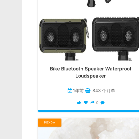
Bike Bluetooth Speaker Waterproof
Loudspeaker
1年前
843 个订单
0
PEXDA