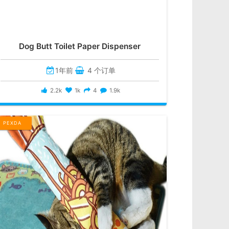
Dog Butt Toilet Paper Dispenser
1年前
4 个订单
2.2k
1k
4
1.9k
PEXDA