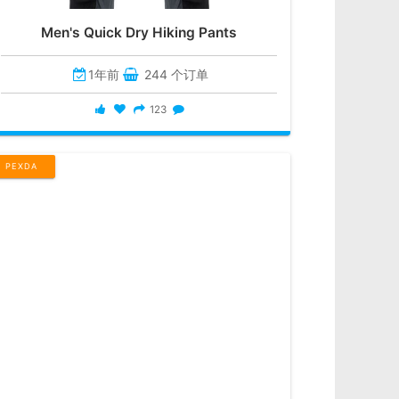
Men's Quick Dry Hiking Pants
1年前
244 个订单
123
PEXDA