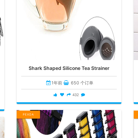
Shark Shaped Silicone Tea Strainer
1年前
650 个订单
432
PEXDA