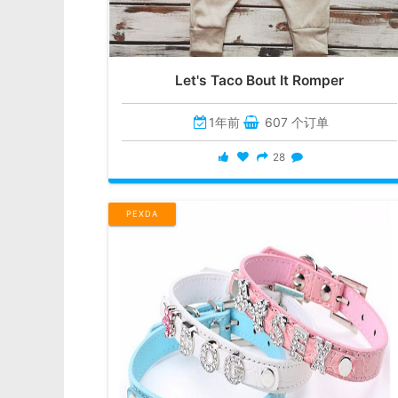
Let's Taco Bout It Romper
1年前
607 个订单
28
PEXDA