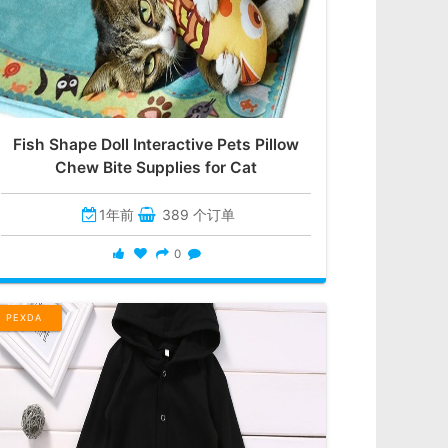
Fish Shape Doll Interactive Pets Pillow
Chew Bite Supplies for Cat
1年前
389 个订单
0
PEXDA