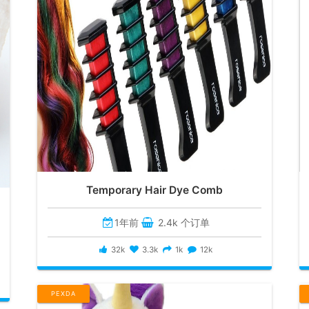
Temporary Hair Dye Comb
1年前
2.4k 个订单
32k
3.3k
1k
12k
PEXDA