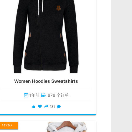
Women Hoodies Sweatshirts
1年前
878 个订单
181
PEXDA