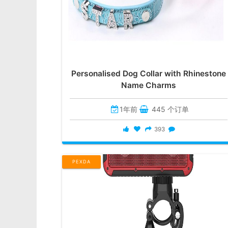
Personalised Dog Collar with Rhinestone
Name Charms
1年前
445 个订单
393
PEXDA