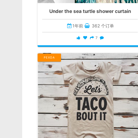
Under the sea turtle shower curtain
1年前
362 个订单
7
PEXDA