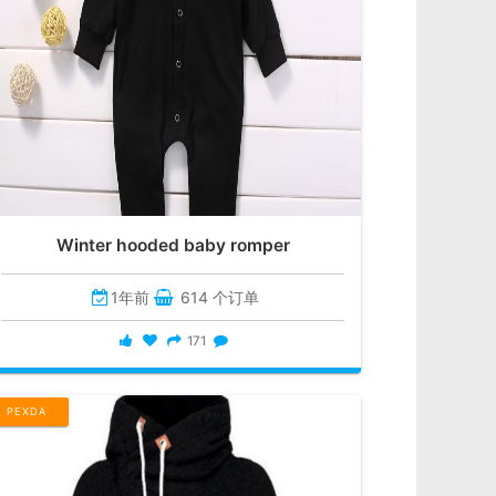
Winter hooded baby romper
1年前
614 个订单
171
PEXDA