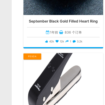
September Black Gold Filled Heart Ring
1年前
836 个订单
42k
12k
1
3.2k
PEXDA