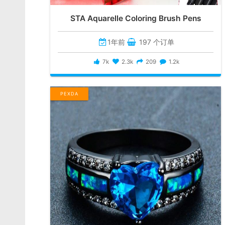
STA Aquarelle Coloring Brush Pens
1年前
197 个订单
7k
2.3k
209
1.2k
PEXDA