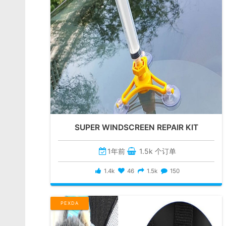
SUPER WINDSCREEN REPAIR KIT
1年前
1.5k 个订单
1.4k
46
1.5k
150
PEXDA