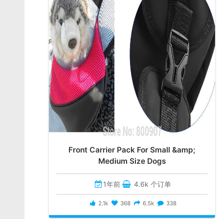
Front Carrier Pack For Small &amp;
Medium Size Dogs
1年前
4.6k 个订单
2.1k
368
6.5k
338