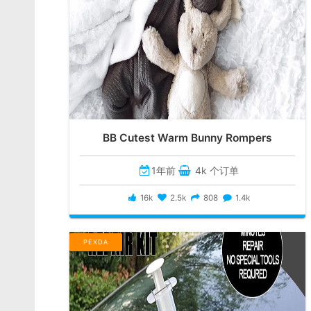
BB Cutest Warm Bunny Rompers
1年前
4k 个订单
16k
2.5k
808
1.4k
PEXDA