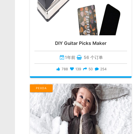
DIY Guitar Picks Maker
1年前
56 个订单
788
139
50
254
PEXDA