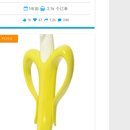
1年前
2.1k 个订单
1k
47
1.2k
296
PEXDA