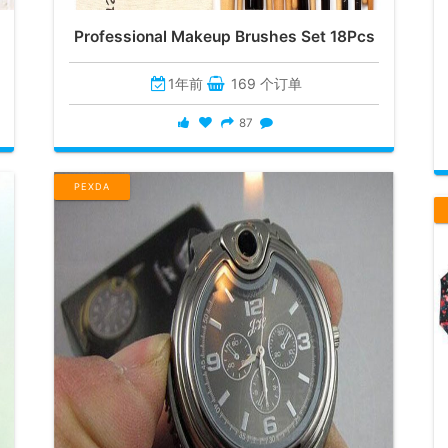
Professional Makeup Brushes Set 18Pcs
1年前
169 个订单
87
PEXDA