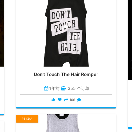
Don't Touch The Hair Romper
1年前
355 个订单
106
PEXDA