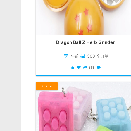
Dragon Ball Z Herb Grinder
1年前
300 个订单
368
PEXDA