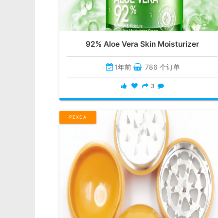
92% Aloe Vera Skin Moisturizer
1年前
786 个订单
3
PEXDA