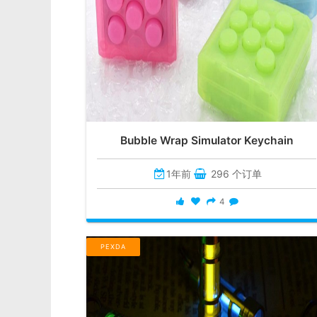
Bubble Wrap Simulator Keychain
1年前
296 个订单
4
PEXDA