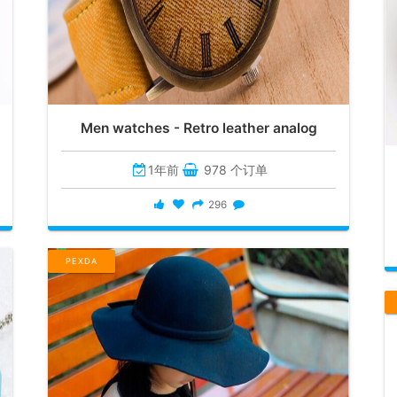
Men watches - Retro leather analog
1年前
978 个订单
296
PEXDA