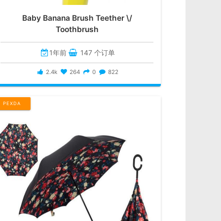
Baby Banana Brush Teether \/
Toothbrush
1年前
147 个订单
2.4k
264
0
822
PEXDA