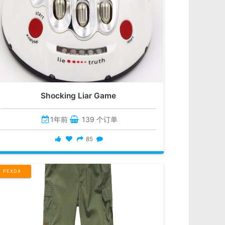
Shocking Liar Game
1年前
139 个订单
85
PEXDA