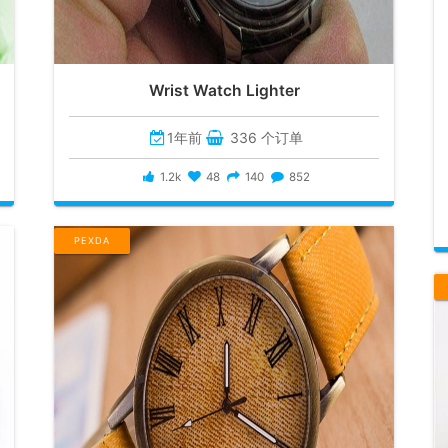
Wrist Watch Lighter
1年前
336 个订单
1.2k
48
140
852
PEXDA