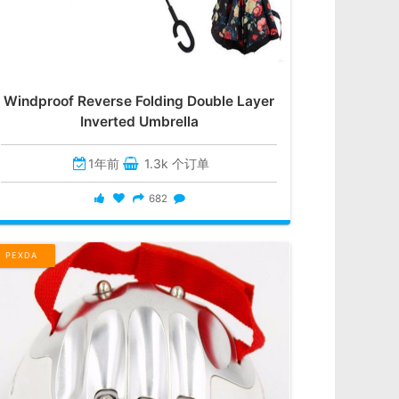
Windproof Reverse Folding Double Layer
Inverted Umbrella
1年前
1.3k 个订单
682
PEXDA