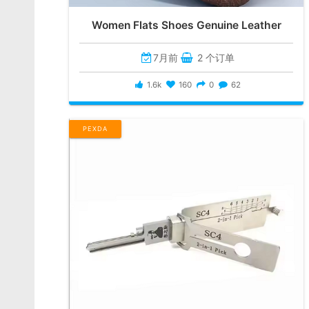
Women Flats Shoes Genuine Leather
7月前
2 个订单
1.6k
160
0
62
PEXDA