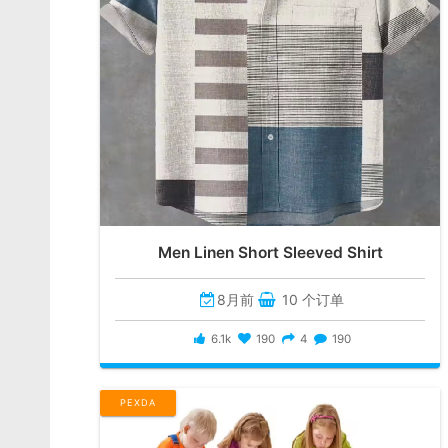
Men Linen Short Sleeved Shirt
8月前
10 个订单
6.1k
190
4
190
PEXDA