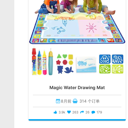
Magic Water Drawing Mat
8月前
314 个订单
3.9k
263
26
179