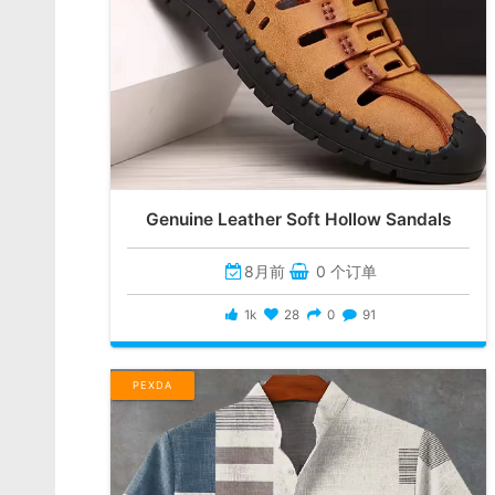
Genuine Leather Soft Hollow Sandals
8月前
0 个订单
1k
28
0
91
PEXDA