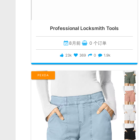
Professional Locksmith Tools
8月前
0 个订单
23k
369
0
1.9k
PEXDA