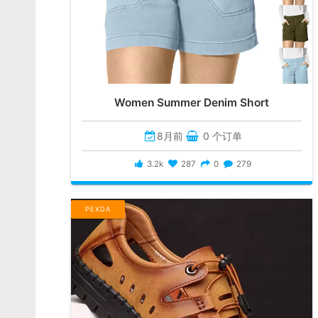
Women Summer Denim Short
8月前
0 个订单
3.2k
287
0
279
PEXDA