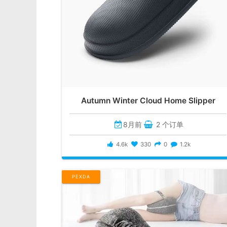
Autumn Winter Cloud Home Slipper
8月前
2 个订单
4.6k
330
0
1.2k
PEXDA