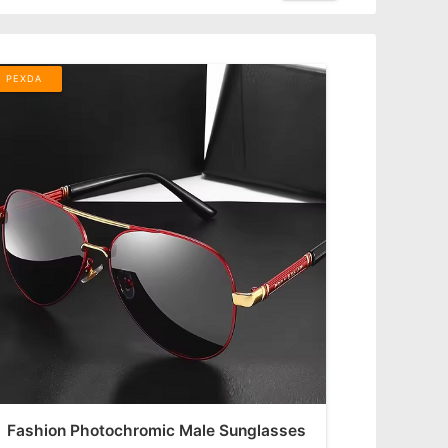
PEXDA
Fashion Photochromic Male Sunglasses