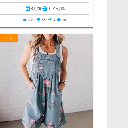
8月前
0 个订单
2.2k
88
0
201
PEXDA