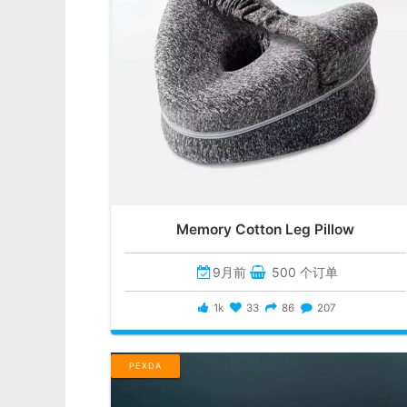
Memory Cotton Leg Pillow
9月前
500 个订单
1k
33
86
207
PEXDA