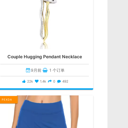
Couple Hugging Pendant Necklace
9月前
1 个订单
22k
1.4k
0
492
PEXDA