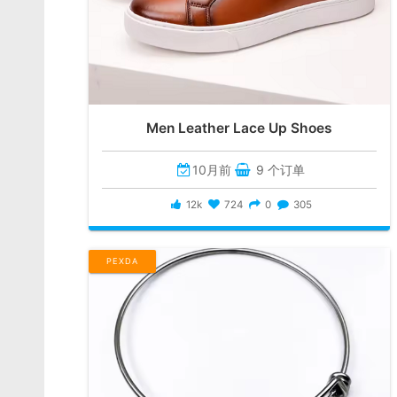
Men Leather Lace Up Shoes
10月前
9 个订单
12k
724
0
305
PEXDA