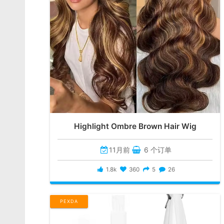
Highlight Ombre Brown Hair Wig
11月前
6 个订单
1.8k
360
5
26
PEXDA