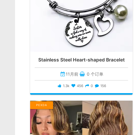
Stainless Steel Heart-shaped Bracelet
11月前
0 个订单
1.3k
456
0
156
PEXDA