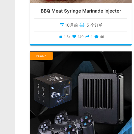
BBQ Meat Syringe Marinade Injector
10月前
5 个订单
1.3k
140
1
46
PEXDA