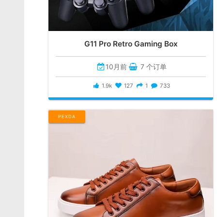
G11 Pro Retro Gaming Box
10月前
7 个订单
1.9k
127
1
733
PEXDA