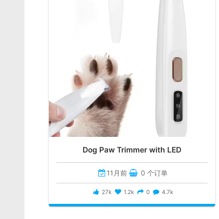
Dog Paw Trimmer with LED
11月前
0 个订单
27k
1.2k
0
4.7k