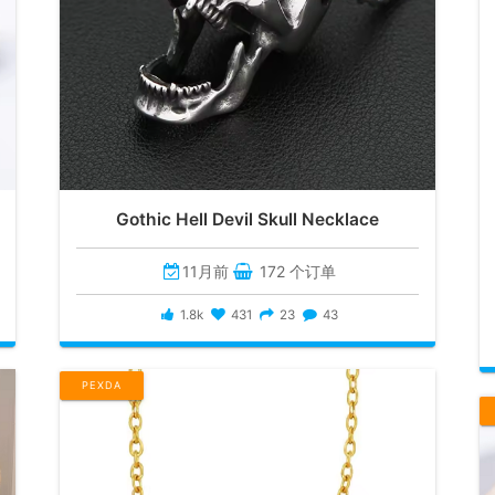
Gothic Hell Devil Skull Necklace
11月前
172 个订单
1.8k
431
23
43
PEXDA