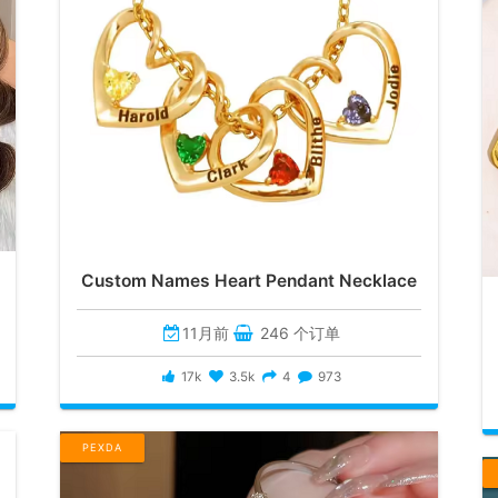
Custom Names Heart Pendant Necklace
11月前
246 个订单
17k
3.5k
4
973
PEXDA