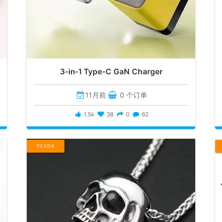
3-in-1 Type-C GaN Charger
11月前
0 个订单
1.5k
38
0
62
PEXDA