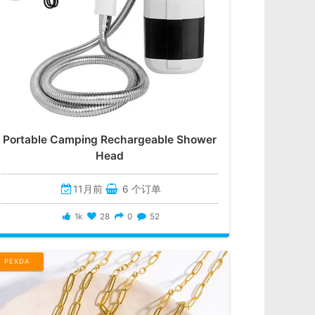
Portable Camping Rechargeable Shower
Head
11月前
6 个订单
1k
28
0
52
PEXDA