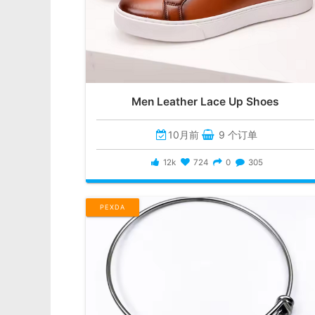
Men Leather Lace Up Shoes
10月前
9 个订单
12k
724
0
305
PEXDA