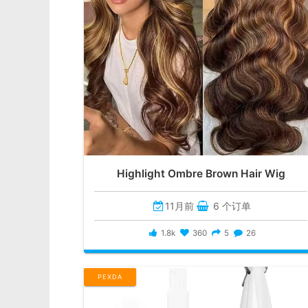
Highlight Ombre Brown Hair Wig
11月前
6 个订单
1.8k
360
5
26
PEXDA