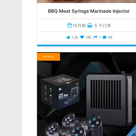
BBQ Meat Syringe Marinade Injector
10月前
5 个订单
1.3k
140
1
46
PEXDA