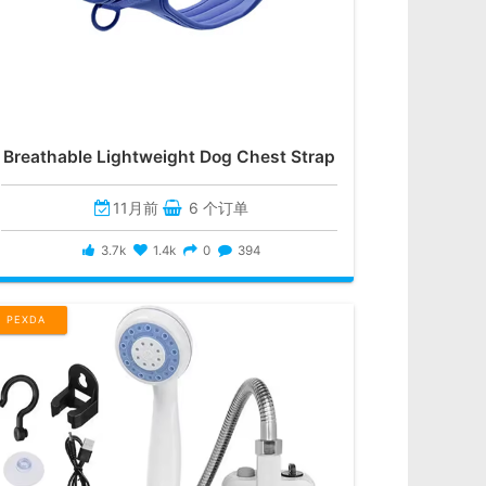
Breathable Lightweight Dog Chest Strap
11月前
6 个订单
3.7k
1.4k
0
394
PEXDA