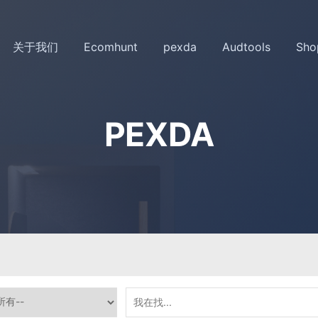
关于我们
Ecomhunt
pexda
Audtools
Sho
PEXDA