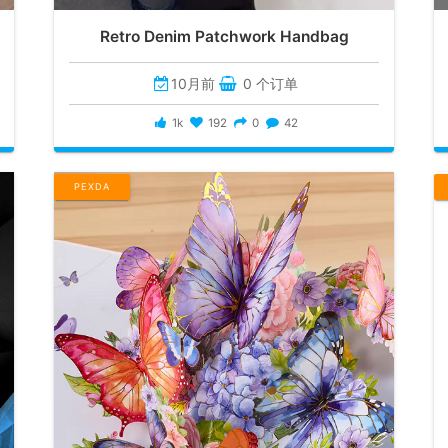
Retro Denim Patchwork Handbag
10月前
0 个订单
1k
192
0
42
PEXDA