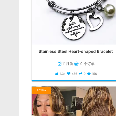
Stainless Steel Heart-shaped Bracelet
11月前
0 个订单
1.3k
456
0
156
PEXDA