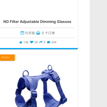
ND Filter Adjustable Dimming Glasses
10月前
0 个订单
1.6k
56
0
204
PEXDA