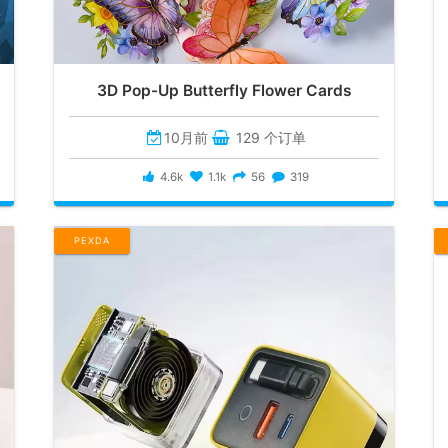
3D Pop-Up Butterfly Flower Cards
10月前
129 个订单
4.6k
1.1k
56
319
PEXDA