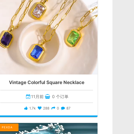
Vintage Colorful Square Necklace
11月前
0 个订单
1.7k
288
0
87
PEXDA