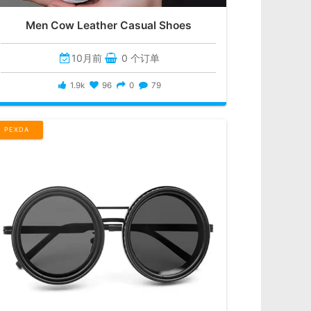
Men Cow Leather Casual Shoes
10月前
0 个订单
1.9k
96
0
79
PEXDA