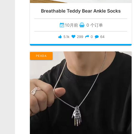
Breathable Teddy Bear Ankle Socks
10月前
0 个订单
5.1k
299
0
64
PEXDA