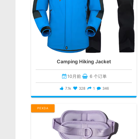
Camping Hiking Jacket
10月前
6 个订单
7.1k
328
1
346
PEXDA