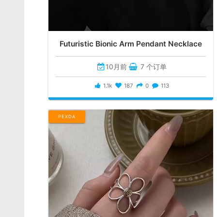
Futuristic Bionic Arm Pendant Necklace
10月前
7 个订单
1.1k
187
0
113
PEXDA