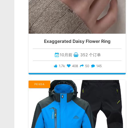
Exaggerated Daisy Flower Ring
10月前
352 个订单
1.7k
408
50
145
PEXDA