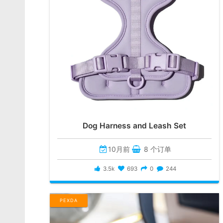
Dog Harness and Leash Set
10月前
8 个订单
3.5k
693
0
244
PEXDA