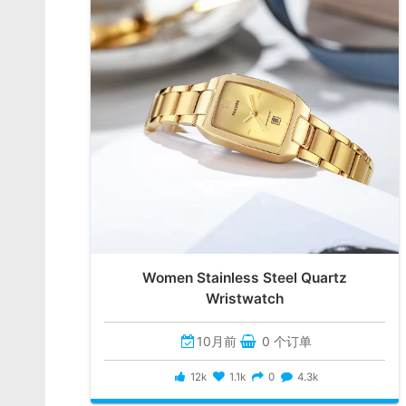
Women Stainless Steel Quartz
Wristwatch
10月前
0 个订单
12k
1.1k
0
4.3k